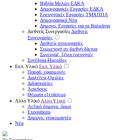
Βιβλία Μελών ΕΔΚΑ
Δημογραφικές Εργασίες ΕΔΚΑ
Ερευνητικές Εργασίες ΤΜΧΠΠΑ
Δημογραφικά Νέα
Δημογρ. Εργασίες για τα Βαλκάνια
Διεθνείς Συνεργασίες
Διεθνείς
Συνεργασίες
Διεθνείς συνεργασίες
Συμμετοχή σε διεθνή δίκτυα
Συνεργαζ. ξένοι ερευνητές
Συνέδρια-Ημερίδες
Εκπ. Υλικό
Εκπ. Υλικό
Παραδ. εφαρμογές
Διαλέξεις-Ομιλίες
Διδασκαλίες
Ασκήσεις
Θέματα εξετάσεων
Αλλο Υλικό
Αλλο Υλικό
Λεξικό δημογρ. όρων
Expositions
Δημογρ. ντοκυμαντέρ
Νέα