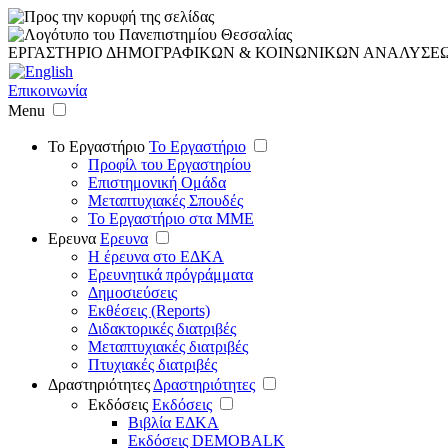
ΕΡΓΑΣΤΗΡΙΟ ΔΗΜΟΓΡΑΦΙΚΩΝ & ΚΟΙΝΩΝΙΚΩΝ ΑΝΑΛΥΣΕ
Επικοινωνία
Menu
Το Εργαστήριο
Το Εργαστήριο
Προφίλ του Εργαστηρίου
Επιστημονική Ομάδα
Μεταπτυχιακές Σπουδές
Το Εργαστήριο στα ΜΜΕ
Ερευνα
Ερευνα
Η έρευνα στο ΕΔΚΑ
Ερευνητικά πρόγράμματα
Δημοσιεύσεις
Εκθέσεις (Reports)
Διδακτορικές διατριβές
Μεταπτυχιακές διατριβές
Πτυχιακές διατριβές
Δραστηριότητες
Δραστηριότητες
Εκδόσεις
Εκδόσεις
Βιβλία ΕΔΚΑ
Εκδόσεις DEMOBALK